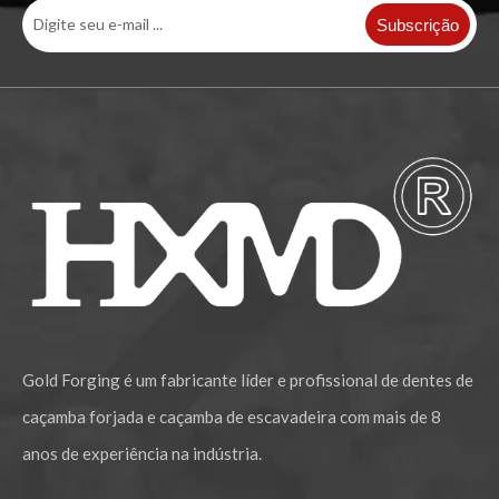
Pino e bucha de caçamba de escavadeira de ferro para trabalho pesado
Pino e bucha endurecidos da caçamba da retroescavadeira
Subscrição
Pino e bucha da caçamba da miniescavadeira retroescavadeira 80 mm
Pino e bucha de caçamba de escavadeira profissional de 80 mm
Gold Forging é um fabricante líder e profissional de dentes de
caçamba forjada e caçamba de escavadeira com mais de 8
anos de experiência na indústria.