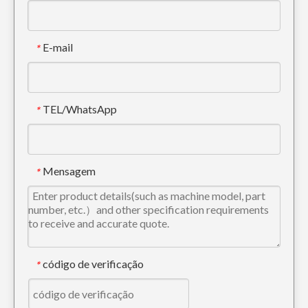
E-mail
*
TEL/WhatsApp
*
Pino e bucha da caçamba da carregadeira de 80 mm de excelente desempenho
Pino e bucha de caçamba de escavadeira de serviço pesado forjados a ouro
Mensagem
*
código de verificação
*