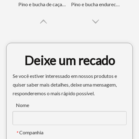
Pino e bucha de caçamba de trator de ouro forjado de 80 mm
Pino e bucha endurecidos da caçamba de miniescavadeira de serviço pesado
Deixe um recado
Se você estiver interessado em nossos produtos e
quiser saber mais detalhes, deixe uma mensagem,
responderemos o mais rápido possível.
Pino e bucha endurecidos da caçamba de escavadeira de serviço pesado
Pino e bucha da caçamba da retroescavadeira para serviço pesado
Nome
Companhia
*