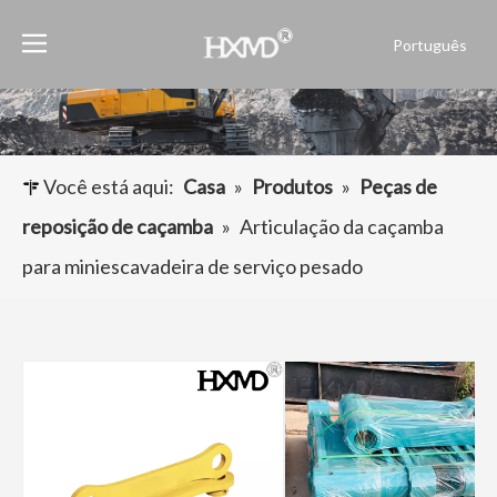
Português
English
العربية
Français
Pусский
Você está aqui:
Casa
»
Produtos
»
Peças de
Español
reposição de caçamba
»
Articulação da caçamba
para miniescavadeira de serviço pesado