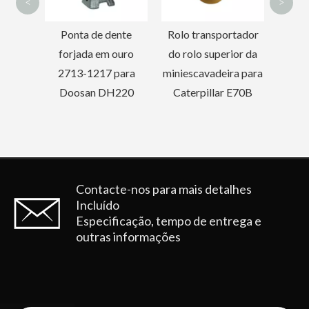
<
>
nte
Rolo transportador
ouro
do rolo superior da
para
miniescavadeira para
220
Caterpillar E70B
Pino e bucha de caçamba de trator de excelente desempenho de 80 mm
Pino e bucha de caçamba de trator de retroescavadeira forjada a ouro
Contacte-nos para mais detalhes
Incluído
Especificação, tempo de entrega e
outras informações