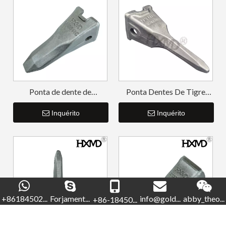
Ponta de dente de
Ponta Dentes De Tigre
escavadeira Volvo forjada
Volvo T55TL EC360TL
de ouro V480RC
Inquérito
V360TL
Inquérito
+86184502...
Forjament...
info@gold...
abby_theo...
+86-18450...