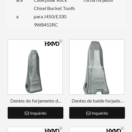
Chisel Bucket Tooth
ira
para J450/E330
9W8452RC
Dentes do forjamento da
Dentes de balde forjados
substituição do forjamento
em rocha de aço de liga
V210 do ouro para a
Inquérito
média V360RC
Inquérito
cubeta da
retroescavadeira