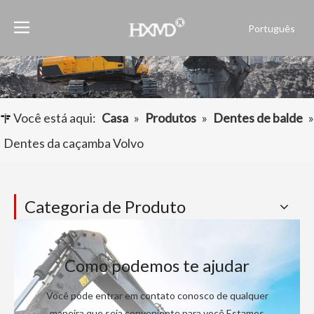
Português
English
العربية
Français
Pусский
Você está aqui:
Casa
»
Produtos
»
Dentes de balde
»
Español
Dentes da caçamba Volvo
Categoria de Produto
Como podemos te ajudar
Você pode entrar em contato conosco de qualquer
maneira que seja conveniente para você.Estamos