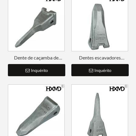
Dente de caçamba de
Dentes escavadores
escavadeira Volvo V360TL
padrão da fábrica da Volvo
Inquérito
Inquérito