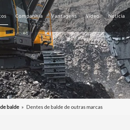
tos
Companhia
Vantagens
Vídeo
Notícia
ntes de Balde
Sobre nós
P&D
Notíc
çamba da Escavadeira
Cultura
Produção
Proje
aptador de dentes de caçamba
Perguntas frequentes
Serviço
tros acessórios da escavadeira
de balde
»
Dentes de balde de outras marcas