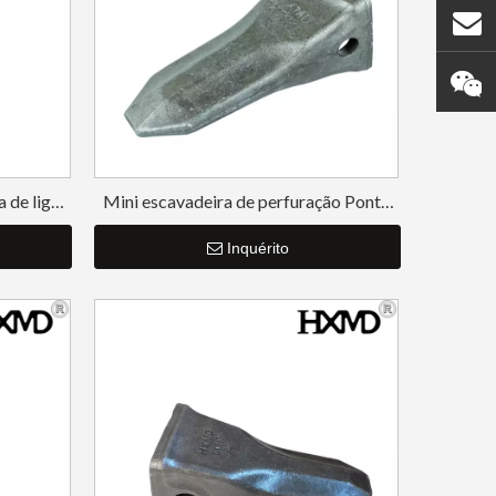
a
Ponto de dente de
Construção de esquelet
ni
construção de perfuração
Balde de limpeza de bal
T3402TL
Komatsu PC100 20X-70-
de escavadeira de 12
 de liga
Mini escavadeira de perfuração Ponta
 18S
de dente SY65 12076809
14160RC
polegadas Sany235
Inquérito