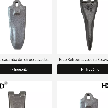
e caçamba de retroescavadeira
Esco Retroescavadeira Escav
ESCO mini para 18S
Precisão Dentes 18S
Inquérito
Inquérito