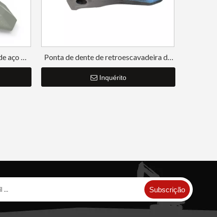
de aço de
Ponta de dente de retroescavadeira de
ão DH280
perfuração pequena SK210RC
Inquérito
Subscrição