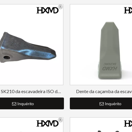
 SK210 da escavadeira ISO da
Dente da caçamba da escav
escavadeira Kobelco
Kobelco SK210RC
Inquérito
Inquérito