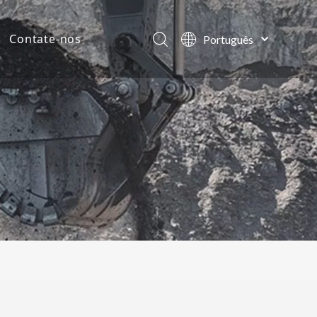
Contate-nos
Português
English
ias da empresa
العربية
Français
tos
Pусский
Español