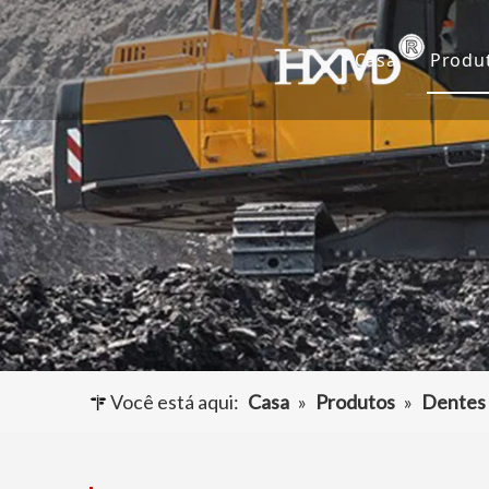
Casa
Produ
De
Ca
Ad
Ou
Você está aqui:
Casa
»
Produtos
»
Dentes 