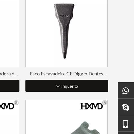
adora de
Esco Escavadeira CE Digger Dentes
25SRC
Inquérito