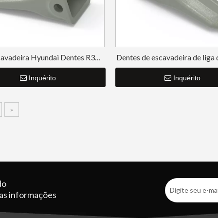
cavadeira Hyundai Dentes R350
Dentes de escavadeira de liga 
61NA-31310RC
alta qualidade para escavaç
Inquérito
61N8-31310RC
Inquérito
»
do
ras informações