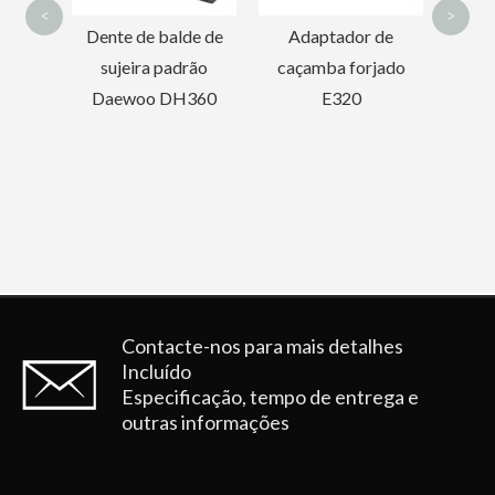
<
>
27
de de
Adaptador de
rão
caçamba forjado
360
E320
Dente da caçamba da escavadeira Kobelco SK210RC
Dente de caçamba de retroescavadeira ESCO mini para 18S
Contacte-nos para mais detalhes
Incluído
Especificação, tempo de entrega e
outras informações