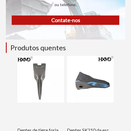
ou telefone.
Contate-nos
Produtos quentes
Dentes de tigre forjados para escavadeira LD700TL HXMD
Dentes SK210 da escavadeira ISO da escavadeira Kobelco