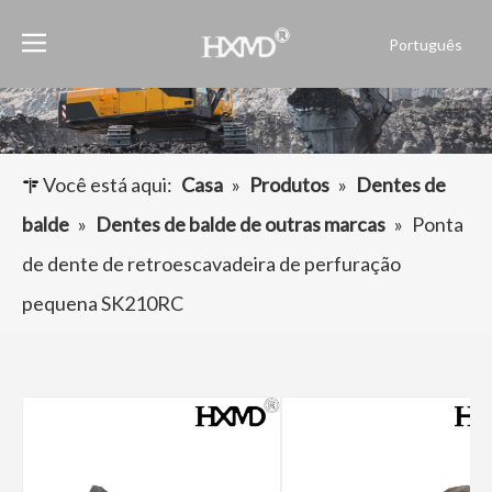
Português
English
العربية
Français
Pусский
Você está aqui:
Casa
»
Produtos
»
Dentes de
Español
balde
»
Dentes de balde de outras marcas
»
Ponta
de dente de retroescavadeira de perfuração
pequena SK210RC