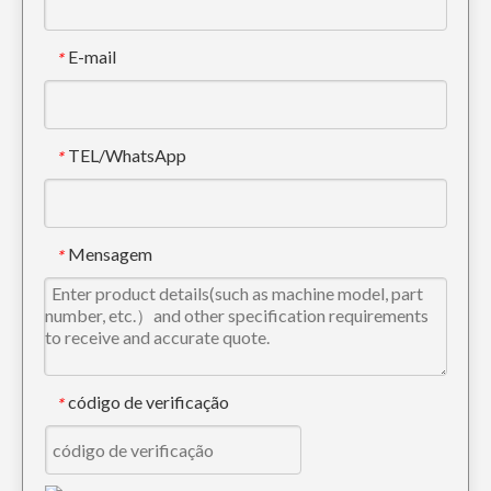
E-mail
*
TEL/WhatsApp
*
Esco Escavadeira CE Digger Dentes 25SRC
Dente de escavadeira de rocha de liga de aço de conexão rápida 18S
Mensagem
*
código de verificação
*
Dentes de escavadeira de liga de aço de alta qualidade para escavação DH280 61N8-31310RC
Mini escavadeira de perfuração Ponta de dente SY65 12076809