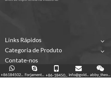
Links Rápidos
Categoria de Produto
Contate-nos

+86-18450210854
+86184502...
Forjament...
info@gold...
abby_theo...
+86-18450...
Forjamento de ouro

+86-592-5760281


+86-18450210854
info@goldforging.com
