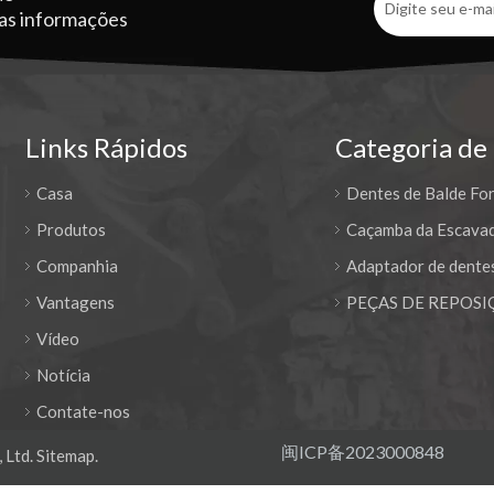
ras informações
Links Rápidos
Categoria de
Casa
Dentes de Balde Fo
Produtos
Caçamba da Escavad
Companhia
Adaptador de dente
Vantagens
PEÇAS DE REPOSI
Vídeo
Notícia
Contate-nos
闽ICP备2023000848
 Ltd.
Sitemap
.