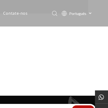
Contate-nos
Português
English
ias da empresa
العربية
Français
tos
Pусский
Español