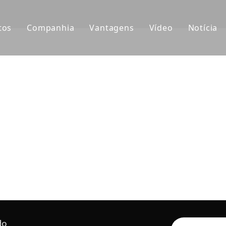
tos
Companhia
Vantagens
Vídeo
Notícia
ntes de Balde
Sobre nós
P&D
Notíc
çamba da Escavadeira
Cultura
Produção
Proje
aptador de dentes de caçamba
Perguntas frequentes
Serviço
tros acessórios da escavadeira
do