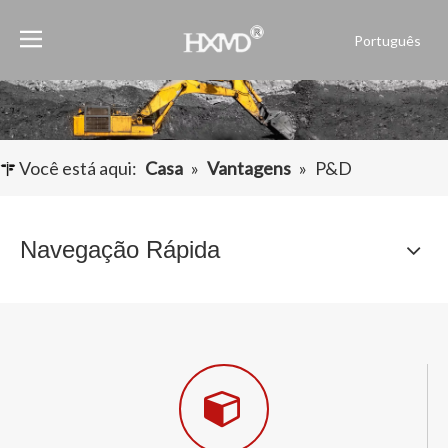
Português
English
العربية
Français
Pусский
Você está aqui:
Casa
»
Vantagens
»
P&D
Español
Navegação Rápida