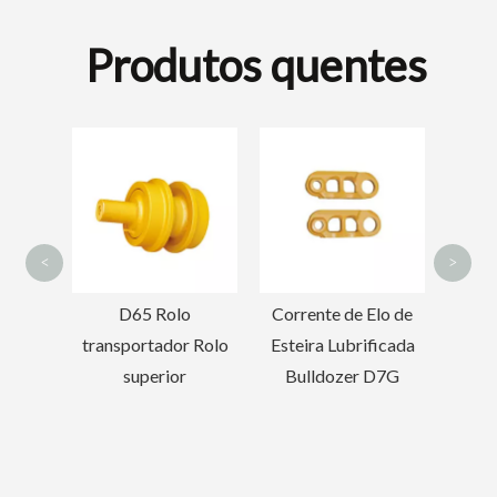
Produtos quentes
Articulação da
EC2
Caçamba de Peças de
DE 
Escavadeira E320
ESCA
Fi
<
>
o
Corrente de Elo de
r Rolo
Esteira Lubrificada
Bulldozer D7G