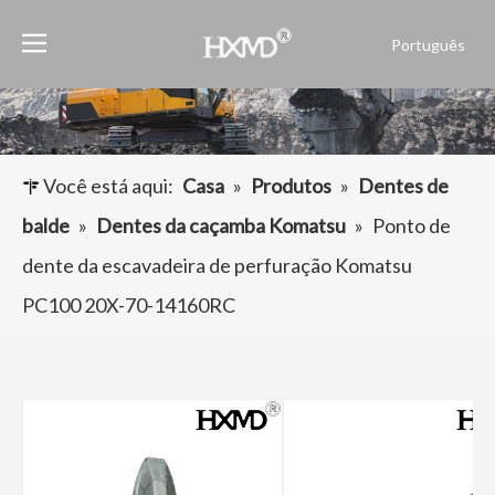
Português
English
العربية
Français
Pусский
Você está aqui:
Casa
»
Produtos
»
Dentes de
Español
balde
»
Dentes da caçamba Komatsu
»
Ponto de
dente da escavadeira de perfuração Komatsu
PC100 20X-70-14160RC