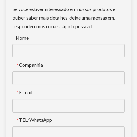
Se você estiver interessado em nossos produtos e
quiser saber mais detalhes, deixe uma mensagem,
responderemos o mais rápido possível.
Caçamba de escavadeira de 36 polegadas para construção Caterpillar
Adaptador de dente de balde CAT dente de tigre cinza-preto CAT320
Nome
Companhia
*
E-mail
*
TEL/WhatsApp
*
Balde de escavadeira de ferro para construção de esqueleto Sany235
Construção de esqueleto Balde de limpeza de balde de escavadeira de 12 polegadas Sany235