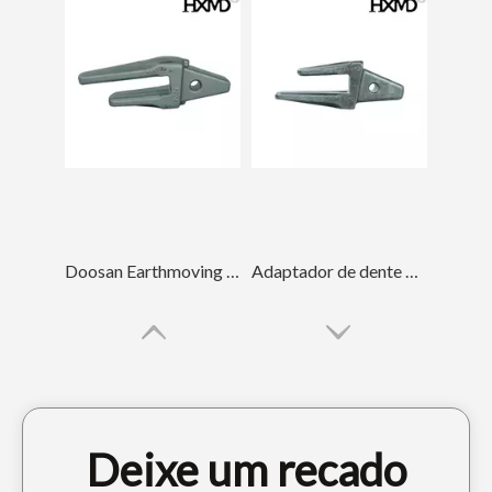
Doosan Earthmoving Teeth Adaptador de dente de balde de longa vida DH150
Adaptador de dente de caçamba de alta resistência ao desgaste para escavadeira CAT E320
Deixe um recado