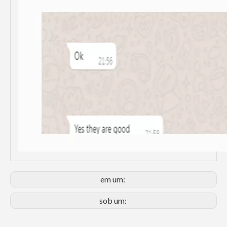
em um:
sob um: