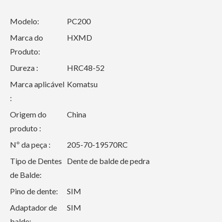
Modelo:
PC200
Marca do
HXMD
Produto:
Dureza :
HRC48-52
Marca aplicável
Komatsu
:
Origem do
China
produto :
Nº da peça :
205-70-19570RC
Tipo de Dentes
Dente de balde de pedra
de Balde:
Pino de dente:
SIM
Adaptador de
SIM
balde: