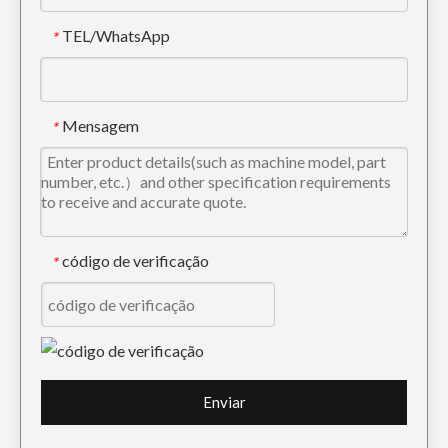
TEL/WhatsApp
*
Dente PC300 207-70-14151TL da escavadeira Tiger Construction de conexão rápida
Dente de balde forjado para escavadeira Komatsu PC400 208-70-14152RC
Mensagem
*
código de verificação
*
Dente de escavadeira para construção em liga de aço de alta qualidade 205-70-19570RC
Dente pequeno da máquina escavadora do aço de liga para projetar 205-70-19570
Enviar