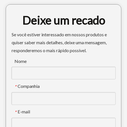
Deixe um recado
Se você estiver interessado em nossos produtos e
quiser saber mais detalhes, deixe uma mensagem,
responderemos o mais rápido possível.
Dente da escavadeira Komatsu PC300 Tiger para escavação 207-70-14151TL
Dente de escavadeira Tiger de alta qualidade para escavar PC200 205-70-19570RCL
Nome
Companhia
*
E-mail
*