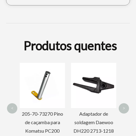
Produtos quentes
Dente de escavadeira Tiger de conexão rápida para escavação 205-70-19570TL
Dente de caçamba de perfuração Komatsu PC100 20X-70-14160RC
Paraf
peças 
c
e
<
>
ptador
205-70-73270 Pino
Adaptador de
açamba
de caçamba para
soldagem Daewoo
a
Komatsu PC200
DH220 2713-1218