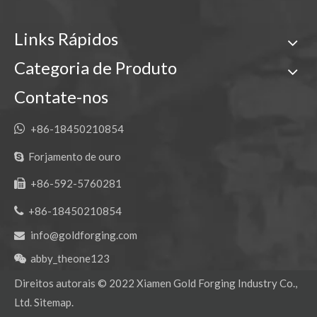
Dente de caçamba de forjamento de cinzel mecânico Komatsu PC400 208-70-14152RCL
Dentes da cubeta da máquina escavadora do tigre de KOMATSU PC300 para escavar 207-70-14151TL
Links Rápidos
Categoria de Produto
Contate-nos

+86-18450210854
Forjamento de ouro

+86-592-5760281


+86-18450210854
Komatsu PC300 Tiger Escavadeira Dentes de caçamba para engenharia 207-70-14151TL
Ponto de dente da escavadeira de perfuração Komatsu PC100 20X-70-14160RC
info@goldforging.com

abby_theone123

Direitos autorais ©
2022
Xiamen Gold Forging Industry Co.,
Ltd.
Sitemap
.