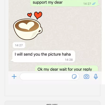
em um: