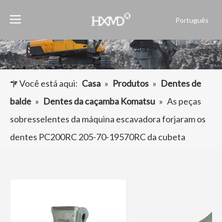
Português
English
العربية
Français
Pусский
Você está aqui:
Casa
»
Produtos
»
Dentes de
Español
balde
»
Dentes da caçamba Komatsu
»
As peças
sobresselentes da máquina escavadora forjaram os
dentes PC200RC 205-70-19570RC da cubeta