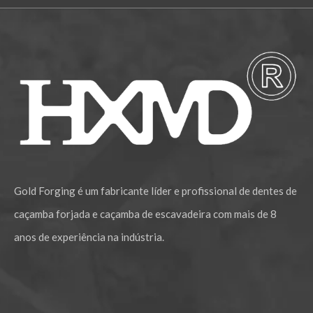
Dente de caçamba forjada com cinzel mecânico Komatsu PC400 208-70-14152RC
Dente de caçamba de forjamento de construção mecânica Komatsu PC200 205-70-19570
Gold Forging é um fabricante líder e profissional de dentes de
caçamba forjada e caçamba de escavadeira com mais de 8
anos de experiência na indústria.