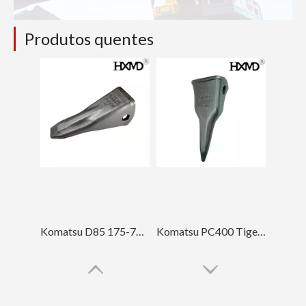
Produtos quentes
Komatsu D85 175-78-31230 Dentes de caçamba forjados para escavadeira
Komatsu PC400 Tiger dente de escavadeira para engenharia 208-70-14152TL