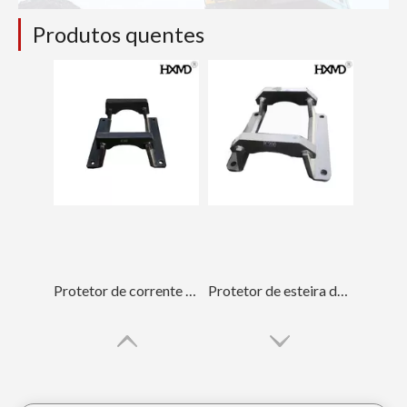
Produtos quentes
Protetor de corrente Komatsu Hyundai para peças de esteiras PC400
Protetor de esteira de metal Komatsu para peças de material rodante PC200