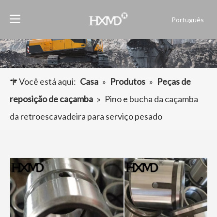
Português
English
العربية
Français
Pусский
Você está aqui:
Casa
»
Produtos
»
Peças de
Español
reposição de caçamba
»
Pino e bucha da caçamba
da retroescavadeira para serviço pesado