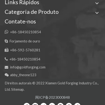
Links Rápidos
Categoria de Produto
Contate-nos

+86-18450210854
Forjamento de ouro

+86-592-5760281


+86-18450210854
info@goldforging.com

abby_theone123

Direitos autorais ©
2022
Xiamen Gold Forging Industry Co.,
Ltd.
Sitemap
.
闽ICP备2023000848