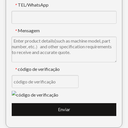
TEL/WhatsApp
*
Protetor de trilha de metal Komatsu para escavadeira PC60
Protetor de trilha escuro durável para escavadeira E320
Mensagem
*
código de verificação
*
Protetor de trilha escuro OEM para peças de esteiras DH820
Guarda de trilha de metal cinza Doosan para peças de material rodante DH300
Enviar