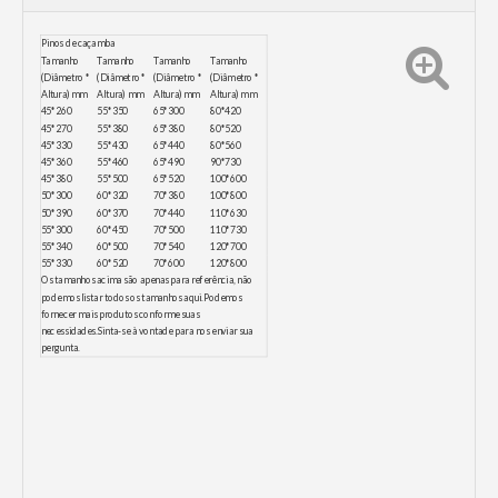
Pinos de caçamba
Tamanho
Tamanho
Tamanho
Tamanho
(Diâmetro *
(Diâmetro *
(Diâmetro *
(Diâmetro *
Altura) mm
Altura) mm
Altura) mm
Altura) mm
45*260
55*350
65*300
80*420
45*270
55*380
65*380
80*520
45*330
55*430
65*440
80*560
45*360
55*460
65*490
90*730
45*380
55*500
65*520
100*600
50*300
60*320
70*380
100*800
50*390
60*370
70*440
110*630
55*300
60*450
70*500
110*730
55*340
60*500
70*540
120*700
55*330
60*520
70*600
120*800
Os tamanhos acima são apenas para referência, não
podemos listar todos os tamanhos aqui.Podemos
fornecer mais produtos conforme suas
necessidades.Sinta-se à vontade para nos enviar sua
pergunta.