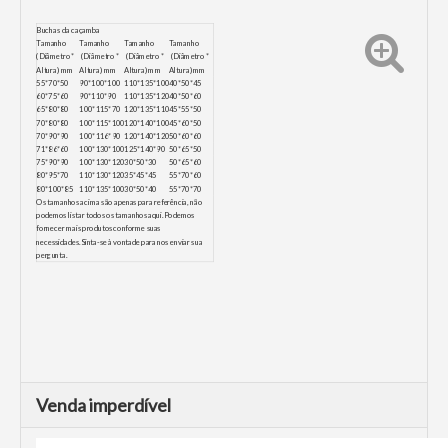
Buchas da caçamba
Tamanho
Tamanho
Tamanho
Tamanho
(Diâmetro *
(Diâmetro *
(Diâmetro *
(Diâmetro *
Altura) mm
Altura) mm
Altura) mm
Altura) mm
55*70*50
90*100*100
110*135*100
40*50*45
60*75*60
90*110*90
110*135*120
40*50*60
65*80*80
100*115*70
120*135*110
45*55*50
70*80*80
100*115*100
120*140*100
45*60*50
70*90*90
100*116*90
120*140*120
50*60*60
71*86*60
100*130*100
125*140*90
50*65*50
75*90*90
100*130*120
30*50*30
50*65*60
80*95*70
110*130*120
35*45*45
55*70*60
80*100*85
110*135*100
30*50*40
55*70*70
Os tamanhos acima são apenas para referência, não
podemos listar todos os tamanhos aqui.Podemos
fornecer mais produtos conforme suas
necessidades.Sinta-se à vontade para nos enviar sua
pergunta.
Venda imperdível