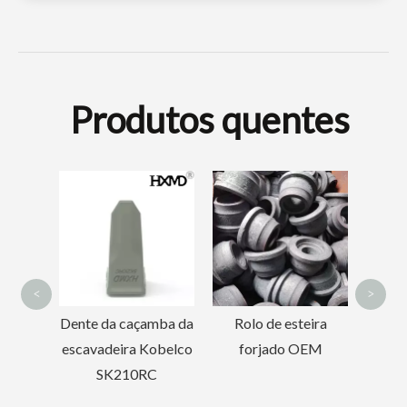
Produtos quentes
Protetor de esteira de corrente Doosan Hyundai para escavadeira DH220
Protetor de corrente durável Hyundai para escavadeira DH150
Dentes
J400 C
7T3402
<
>
mba
Dente da caçamba da
Rolo de esteira
escavadeira Kobelco
forjado OEM
ra
SK210RC
ra