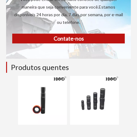
maneira que seja conveniente para você.Estamos
disponíveis 24 horas por dia, 7 dias por semana, por e-mail
ou telefone.
Contate-nos
Produtos quentes