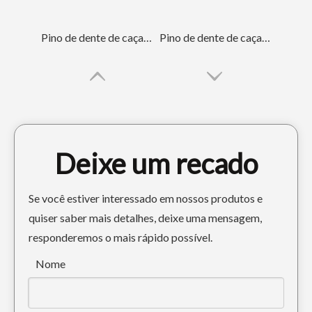
Pino de dente de caçamba de trava de escavadeira Doosan
Pino de dente de caçamba Komatsu Black Machinery peças sobressalentes
Deixe um recado
Se você estiver interessado em nossos produtos e
quiser saber mais detalhes, deixe uma mensagem,
responderemos o mais rápido possível.
Caso Komatsu personalizado Pino de dente da escavadeira PC300
Articulação de minicaçamba de retroescavadeira para peças de escavadeira
Nome