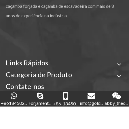
caçamba forjada e caçamba de escavadeira com mais de 8
anos de experiência na indústria.
Links Rápidos
Categoria de Produto
Contate-nos

+86-18450210854
+86184502...
Forjament...
info@gold...
abby_theo...
+86-18450...
Forjamento de ouro

+86-592-5760281
