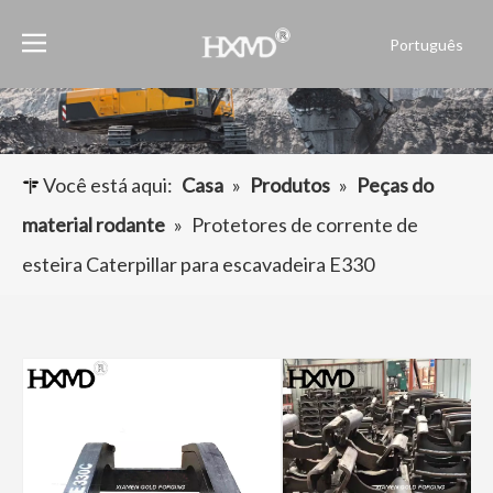
Português
English
العربية
Français
Pусский
Você está aqui:
Casa
»
Produtos
»
Peças do
Español
material rodante
»
Protetores de corrente de
esteira Caterpillar para escavadeira E330