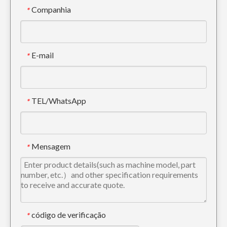
Companhia
*
E-mail
*
TEL/WhatsApp
*
Articulação de caçamba de serviço pesado OEM para peças de escavadeira
Articulação da Caçamba da Escavadeira CAT H Link
Mensagem
*
código de verificação
*