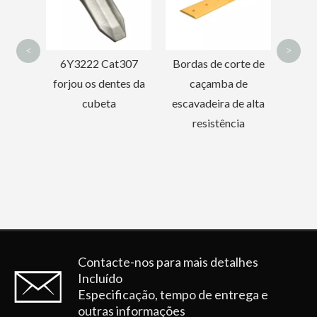
<
>
t307
Bordas de corte de
tes da
caçamba de
escavadeira de alta
resistência
Contacte-nos para mais detalhes
Incluído
Especificação, tempo de entrega e
outras informações