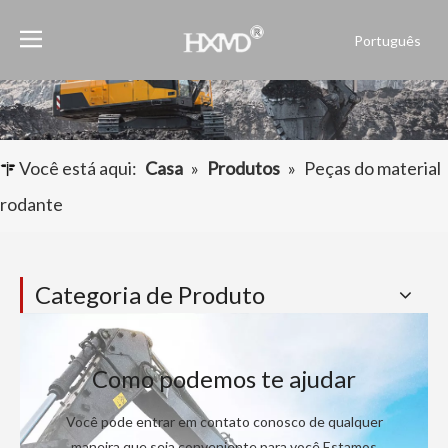
Português
English
العربية
Français
Pусский
Você está aqui:
Casa
»
Produtos
»
Peças do material
Español
rodante
Categoria de Produto
Como podemos te ajudar
Você pode entrar em contato conosco de qualquer
maneira que seja conveniente para você.Estamos