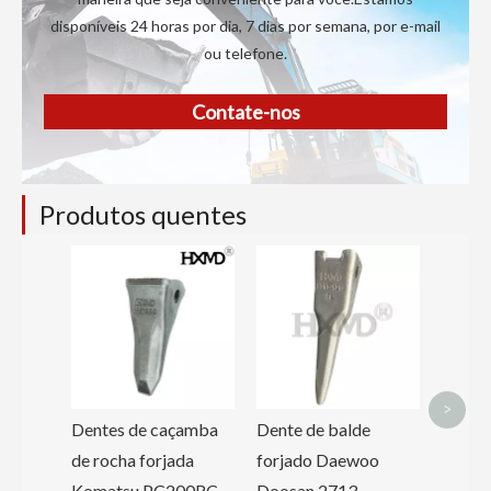
disponíveis 24 horas por dia, 7 dias por semana, por e-mail
ou telefone.
Contate-nos
Produtos quentes
Dentes
forja
>
Dentes de caçamba
Dente de balde
de rocha forjada
forjado Daewoo
Komatsu PC200RC
Doosan 2713-