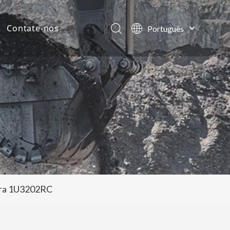
Contate-nos
Português
English
ias da empresa
العربية
Français
tos
Pусский
Español
eira 1U3202RC