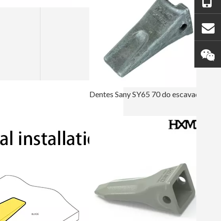
Dentes Sany SY65 70 do escavador da precisão da rocha do aço de liga