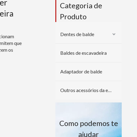
ler
Categoria de
eira
Produto
Dentes de balde
cionam
ermitem que
izem os
Baldes de escavadeira
Adaptador de balde
Outros acessórios da escavadeira
Como podemos te
ajudar