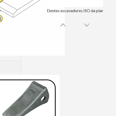
Dentes escavadores ISO da planta de fabricação Hyundai 61NA-31310RC
Adaptador de dente de balde cinza-preto Doosan Earthmoving Teeth DH220