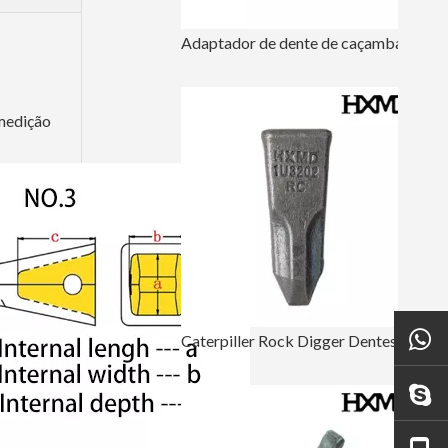
Adaptador de dente de caçamba de longa duração para escavadeira Komatsu PC100
 medição
Caterpiller Rock Digger Dentes 1U3202RC