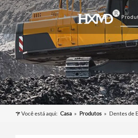
Casa
Produ
De
Ca
Ad
Ou
Você está aqui:
Casa
»
Produtos
»
Dentes de E