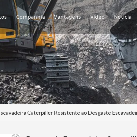
tos
Companhia
Vantagens
Vídeo
Notícia
ntes de Balde
Sobre nós
P&D
Notíc
çamba da Escavadeira
Cultura
Produção
Proje
aptador de dentes de caçamba
Perguntas frequentes
Serviço
tros acessórios da escavadeira
scavadeira Caterpiller Resistente ao Desgaste Escavad