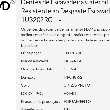
Dentes de Escavadeira Caterpil
Resistente ao Desgaste Escavad
1U3202RC
Os dentes da caçamba de forjamento HXMD propor
melhor resistência ao desgaste, maior resistência, p
os clientes reduzam o tempo de inatividade e maxim
benefícios
Nº da peça :
1U3202RC
Marca aplicável :
LAGARTA
Origem do produto :
CHINA
Dureza :
HRC48-52
Cor :
CINZA-PRETO
LOGOTIPO :
HXMD
Processo de produção :
FORJAMENTO
Atendimento
SIM