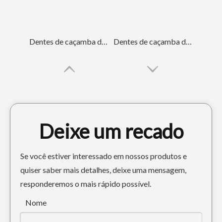
Dentes de caçamba de escavadeira de liga de aço pequena para engenharia 14553244RC
Dentes de caçamba de mini retroescavadeira 25SRC
Deixe um recado
Se você estiver interessado em nossos produtos e
quiser saber mais detalhes, deixe uma mensagem,
responderemos o mais rápido possível.
Adaptador de dente de caçamba para escavadeira Komatsu Heavy Duty PC60
Adaptador de dente de balde personalizado Komatsu Construction Machinery PC100 20X-70-14151-25
Nome