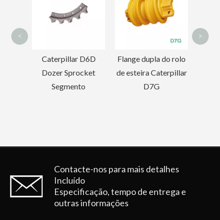
sobressalentes da
escavadeira
<
>
terpillar D6D
Flange dupla do rolo
zer Sprocket
de esteira Caterpillar
Segmento
D7G
Contacte-nos para mais detalhes
Incluído
Especificação, tempo de entrega e
outras informações