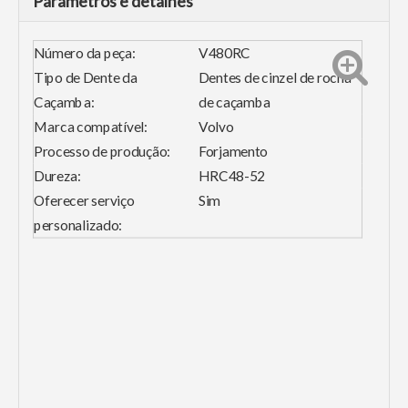
Parâmetros e detalhes
Número da peça:
V480RC
Tipo de Dente da
Dentes de cinzel de rocha
Caçamba:
de caçamba
Marca compatível:
Volvo
Processo de produção:
Forjamento
Dureza:
HRC48-52
Oferecer serviço
Sim
personalizado: