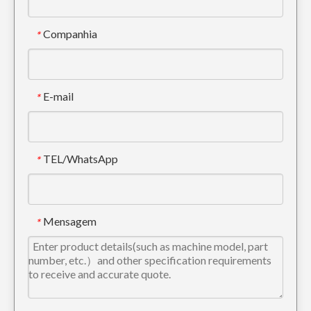
Companhia
*
E-mail
*
TEL/WhatsApp
*
Mini Rock escavadeira Bucket PC300 207-939-5120-50 de 72 polegadas
Mensagem
*