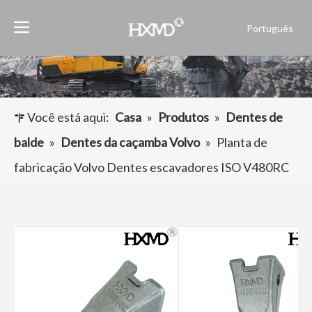
Português
English
العربية
Français
Pусский
Você está aqui:
Casa
»
Produtos
»
Dentes de
Español
balde
»
Dentes da caçamba Volvo
»
Planta de
fabricação Volvo Dentes escavadores ISO V480RC