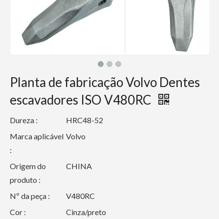
Planta de fabricação Volvo Dentes
escavadores ISO V480RC
Dureza :
HRC48-52
Marca aplicável
Volvo
:
Origem do
CHINA
produto :
Nº da peça :
V480RC
Cor :
Cinza/preto