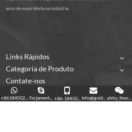
anos de experiência na indústria.
Links Rápidos
Categoria de Produto
Contate-nos

+86-18450210854
+86184502...
Forjament...
info@gold...
abby_theo...
+86-18450...
Forjamento de ouro

+86-592-5760281


+86-18450210854