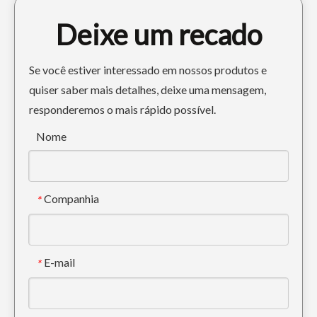
Deixe um recado
Se você estiver interessado em nossos produtos e
quiser saber mais detalhes, deixe uma mensagem,
responderemos o mais rápido possível.
Pino e bucha endurecidos da caçamba de escavadeira de serviço pesado
Pino e bucha da caçamba da retroescavadeira para serviço pesado
Nome
Companhia
*
E-mail
*