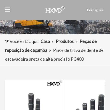
Português
English
العربية
Français
Pусский
Você está aqui:
Casa
»
Produtos
»
Peças de
Español
reposição de caçamba
»
Pinos de trava de dente de
escavadeira preta de alta precisão PC400