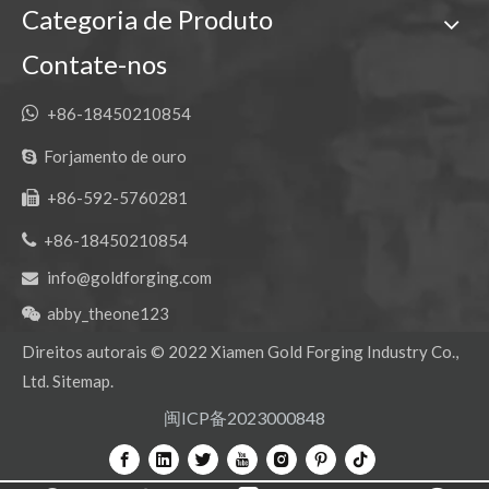
Pino e bucha de caçamba de miniescavadeira de 80 mm de alta qualidade
Pino e bucha de caçamba de retroescavadeira profissional
Categoria de Produto
Contate-nos

+86-18450210854
Forjamento de ouro

+86-592-5760281


+86-18450210854
info@goldforging.com

abby_theone123

Pinos de trava de dente de escavadeira de aço OEM Komatsu
Pinos de trava de dente da escavadeira de retentor DH500 OEM
Direitos autorais ©
2022
Xiamen Gold Forging Industry Co.,
Ltd.
Sitemap
.
闽ICP备2023000848