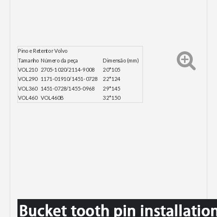
Pino e Retentor Volvo
Tamanho
Número da peça
Dimensão (mm)
VOL210
2705-1020/2114-9008
20*105
VOL290
1171-01910/1451-0728
22*124
VOL360
1451-0728/1455-0968
29*145
VOL460
VOL460B
32*150