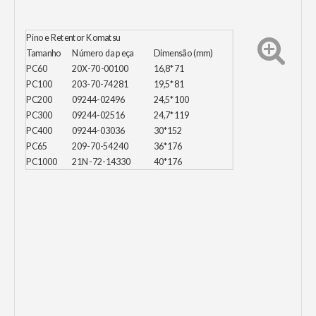
Pino e Retentor Komatsu
Tamanho
Número da peça
Dimensão (mm)
PC60
20X-70-00100
16,8*71
PC100
203-70-74281
19,5*81
PC200
09244-02496
24,5*100
PC300
09244-02516
24,7*119
PC400
09244-03036
30*152
PC65
209-70-54240
36*176
PC1000
21N-72-14330
40*176