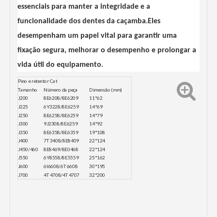
essenciais para manter a integridade e a
funcionalidade dos dentes da caçamba.Eles
desempenham um papel vital para garantir uma
fixação segura, melhorar o desempenho e prolongar a
vida útil do equipamento.
Pino e retentor Cat
Tamanho
Número da peça
Dimensão (mm)
J200
8E6208/8E6209
11*62
J225
6Y3228/8E6259
14*69
J250
8E6258/8E6259
14*79
J300
9J2308/8E6259
14*92
J350
8E6358/8E6359
19*108
J400
7T3408/8E8409
22*124
J450/460
8E8469/8E0468
22*124
J550
6Y8558/8E5559
25*162
J600
6I6608/6T6608
30*195
J700
4T4708/4T4707
32*200