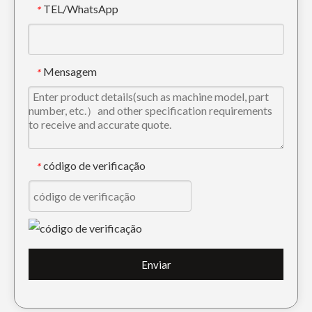
TEL/WhatsApp
*
Pino e bucha da caçamba da carregadeira de 80 mm de excelente desempenho
Pino e bucha de caçamba de escavadeira de serviço pesado forjados a ouro
Mensagem
*
código de verificação
*
Pino e bucha de caçamba de trator de aço resistente
Pino e bucha da caçamba de carregador de ferro forjado de ouro
Enviar