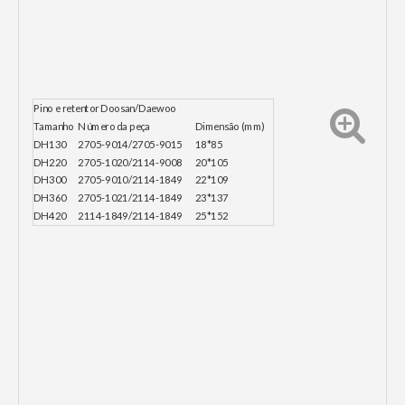
Pino e retentor Doosan/Daewoo
Tamanho
Número da peça
Dimensão (mm)
DH130
2705-9014/2705-9015
18*85
DH220
2705-1020/2114-9008
20*105
DH300
2705-9010/2114-1849
22*109
DH360
2705-1021/2114-1849
23*137
DH420
2114-1849/2114-1849
25*152