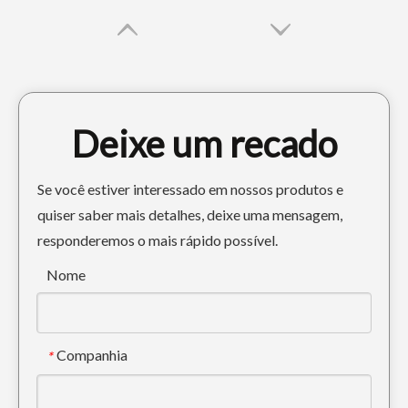
Deixe um recado
Se você estiver interessado em nossos produtos e
quiser saber mais detalhes, deixe uma mensagem,
responderemos o mais rápido possível.
Balde de lama para construção pesada com Caterpillar E307
Balde de lama de nivelamento de alta eficiência e longa vida útil Caterpillar E345
Nome
Companhia
*