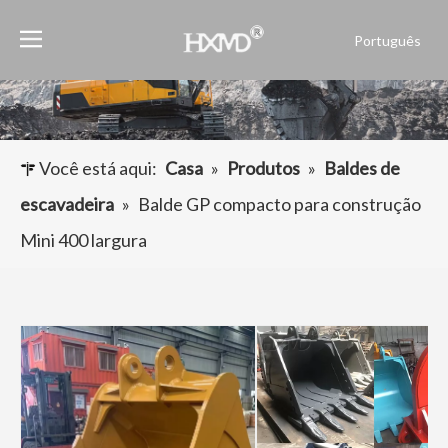
Português
English
العربية
Français
Pусский
Você está aqui:
Casa
»
Produtos
»
Baldes de
Español
escavadeira
»
Balde GP compacto para construção
Mini 400 largura