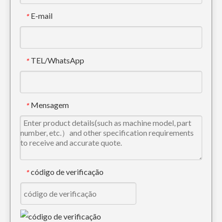
E-mail
*
TEL/WhatsApp
*
Dente de balde Cat Tiger Trackhoe E330 1U3452TL
Balde de Lama Inclinável Mini Inclinado 6-8ton
Mensagem
*
código de verificação
*
Dente PC300 207-70-14151TL da escavadeira Tiger Construction de conexão rápida
Balde de esqueleto preto ODM para Sany215