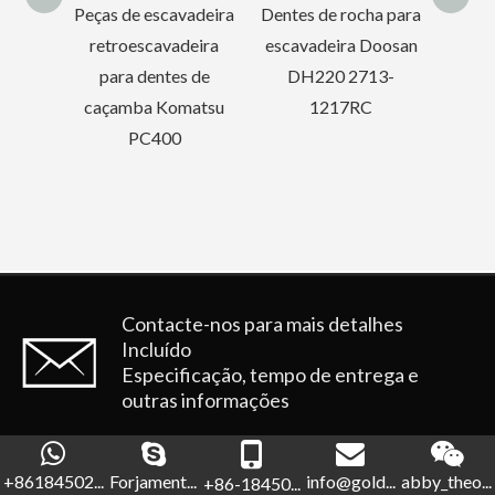
adeira
Dentes de rocha para
eira
escavadeira Doosan
 de
DH220 2713-
matsu
1217RC
Contacte-nos para mais detalhes
Incluído
Especificação, tempo de entrega e
outras informações
+86184502...
Forjament...
info@gold...
abby_theo...
+86-18450...