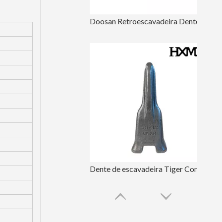
Doosan Retroescavadeira Dentes Forjados DH150
Dente de escavadeira Tiger Construction DH220 2713-1217TL