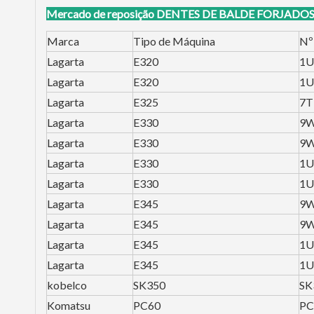
Mercado de reposição
DENTES DE BALDE FORJADOS par
Marca
Tipo de Máquina
Nº
Lagarta
E320
1U
Lagarta
E320
1U
Lagarta
E325
7T
Lagarta
E330
9W
Lagarta
E330
9W
Lagarta
E330
1U
Lagarta
E330
1U
Lagarta
E345
9W
Lagarta
E345
9W
Lagarta
E345
1U
Lagarta
E345
1U
kobelco
SK350
SK
Komatsu
PC60
PC