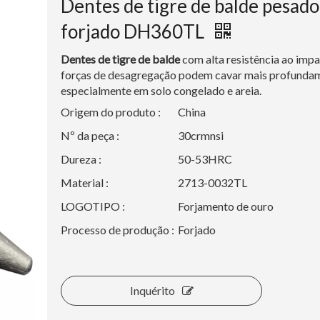
Dentes de tigre de balde pesado
forjado DH360TL
Dentes de tigre de balde
com alta resistência ao impa
forças de desagregação podem cavar mais profunda
especialmente em solo congelado e areia.
Origem do produto :
China
Nº da peça :
30crmnsi
Dureza :
50-53HRC
Material :
2713-0032TL
LOGOTIPO :
Forjamento de ouro
Processo de produção :
Forjado
Inquérito