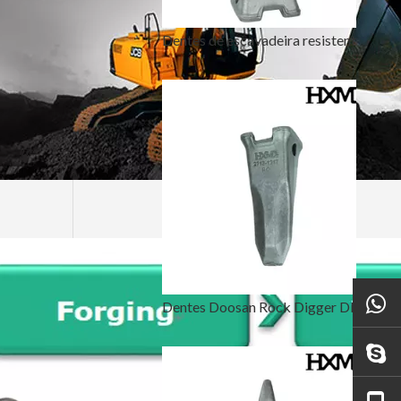
Dentes de escavadeira resistentes ao desgaste para retroescavadeira Doosan DH420
Dentes Doosan Rock Digger DH220 2713-1217RC