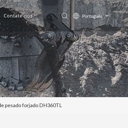
Contate-nos
Português
English
ias da empresa
العربية
Français
tos
Pусский
Español
lde pesado forjado DH360TL