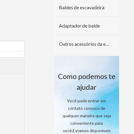
Baldes de escavadeira
Adaptador de balde
Outros acessórios da escavadeira
Como podemos te
ajudar
Você pode entrar em
contato conosco de
qualquer maneira que seja
conveniente para
você.Estamos disponíveis