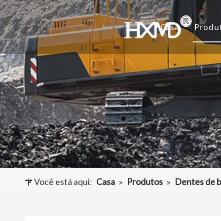
Casa
Produ
De
Ca
Ad
Ou
Você está aqui:
Casa
»
Produtos
»
Dentes de b