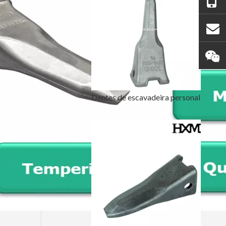
Dentes de escavadeira personalizados Doosan DH420TL