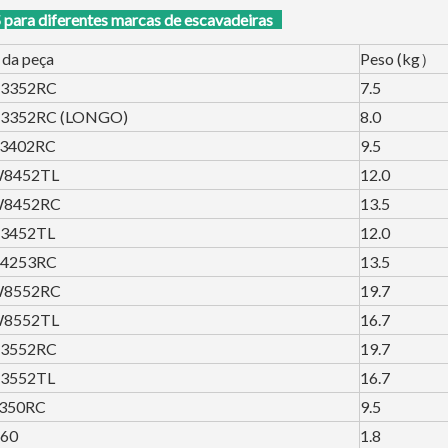
a diferentes marcas de escavadeiras
 da peça
Peso (kg）
3352RC
7.5
3352RC (LONGO)
8.0
3402RC
9.5
8452TL
12.0
8452RC
13.5
3452TL
12.0
4253RC
13.5
8552RC
19.7
8552TL
16.7
3552RC
19.7
3552TL
16.7
350RC
9.5
60
1.8