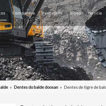
tos
Companhia
Vantagens
Vídeo
Notícia
ntes de Balde
Sobre nós
P&D
Notíc
çamba da Escavadeira
Cultura
Produção
Proje
aptador de dentes de caçamba
Perguntas frequentes
Serviço
tros acessórios da escavadeira
alde
»
Dentes do balde doosan
»
Dentes de tigre de ba