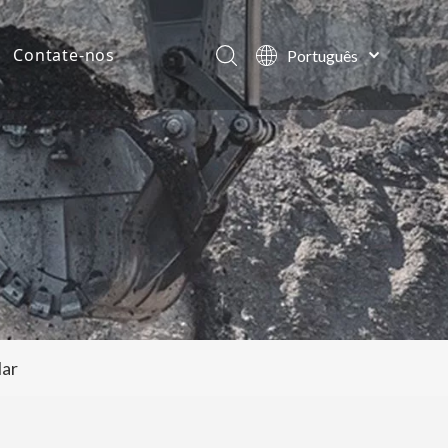
Contate-nos
Português
English
ias da empresa
العربية
Français
tos
Pусский
Español
lar