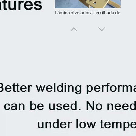
Lâmina niveladora serrilhada de aço carbono 5D9554
Lâmina niveladora traseira com tratamento térmico para minicarregadeira 7D1577