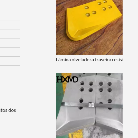
Lâmina niveladora traseira resistente para trator 5D9559
itos dos