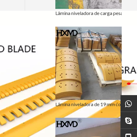
Lâmina niveladora de carga pesada para trator subcompacto 5D9557
Lâmina niveladora de 19 mm com tratamento térmico para trator subcompacto 5D9553