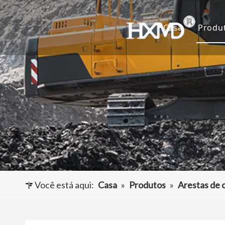
Casa
Produ
De
Ca
Ad
Ou
Você está aqui:
Casa
»
Produtos
»
Arestas de 