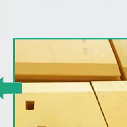
Lâmina niveladora de aço carbono 19 mm para retroescavadeira 4T2233