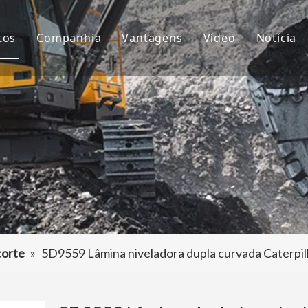
tos
Companhia
Vantagens
Vídeo
Notícia
ntes de Balde
Sobre nós
P&D
Notíc
çamba da Escavadeira
Cultura
Produção
Proje
aptador de dentes de caçamba
Perguntas frequentes
Serviço
tros acessórios da escavadeira
corte
»
5D9559 Lâmina niveladora dupla curvada Caterpil