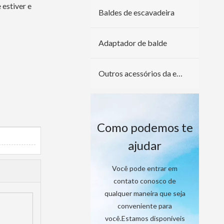
 estiver e
Baldes de escavadeira
Adaptador de balde
Outros acessórios da escavadeira
Como podemos te
ajudar
Você pode entrar em
contato conosco de
qualquer maneira que seja
conveniente para
você.Estamos disponíveis