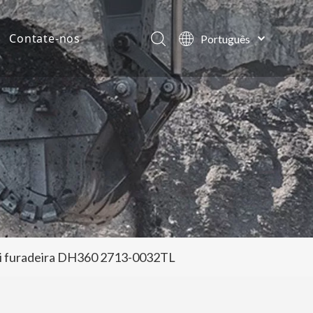
Contate-nos
Português
English
ias da empresa
العربية
Français
tos
Pусский
Español
i furadeira DH360 2713-0032TL