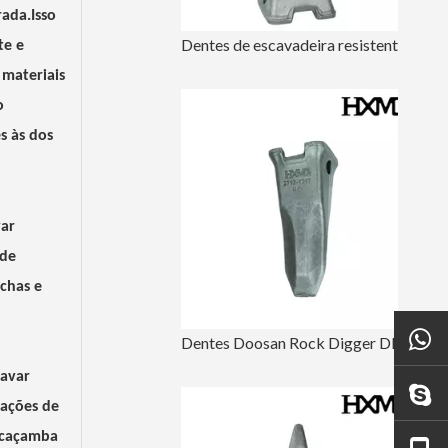
rada.Isso
Dentes de escavadeira resistentes ao desgaste para retroescavadeira Doosan DH420
te e
 materiais
o
s às dos
var
 de
chas e
Dentes Doosan Rock Digger DH220 2713-1217RC
cavar
cações de
a caçamba