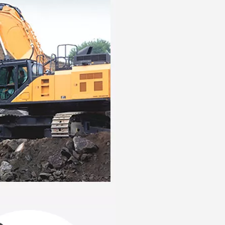
Escavadeira Tiger Doosan Dente de caçamba DH420 2713-1236TL