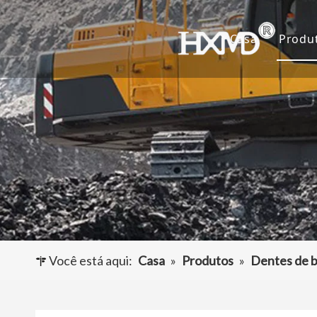
Casa
Produ
De
Ca
Ad
Ou
Você está aqui:
Casa
»
Produtos
»
Dentes de b