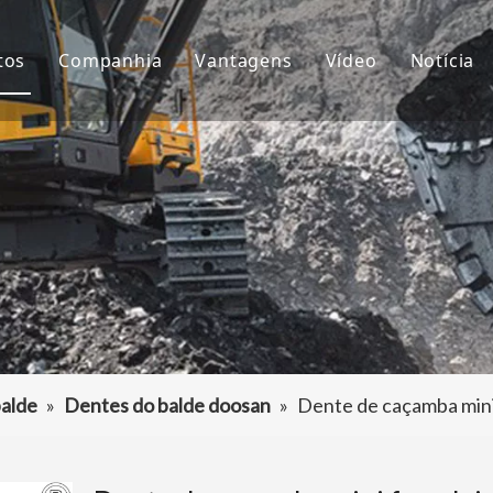
tos
Companhia
Vantagens
Vídeo
Notícia
ntes de Balde
Sobre nós
P&D
Notíc
çamba da Escavadeira
Cultura
Produção
Proje
aptador de dentes de caçamba
Perguntas frequentes
Serviço
tros acessórios da escavadeira
alde
»
Dentes do balde doosan
»
Dente de caçamba min