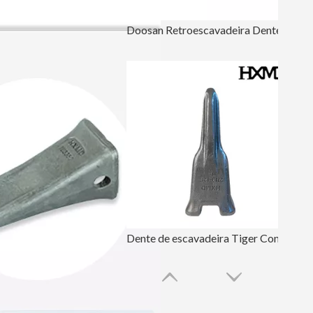
Doosan Retroescavadeira Dentes Forjados DH150
Dente de escavadeira Tiger Construction DH220 2713-1217TL