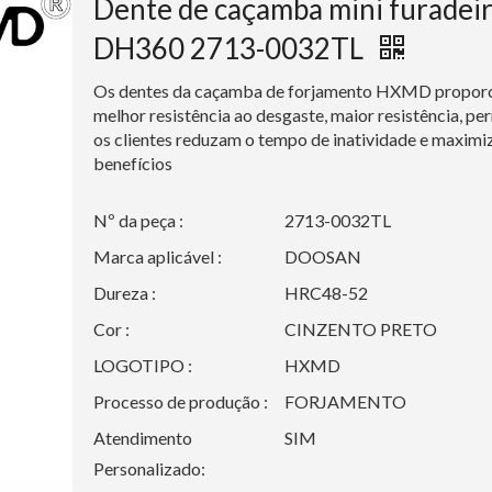
Dente de caçamba mini furadei
DH360 2713-0032TL
Os dentes da caçamba de forjamento HXMD propor
melhor resistência ao desgaste, maior resistência, p
os clientes reduzam o tempo de inatividade e maxim
benefícios
Nº da peça :
2713-0032TL
Marca aplicável :
DOOSAN
Dureza :
HRC48-52
Cor :
CINZENTO PRETO
LOGOTIPO :
HXMD
Processo de produção :
FORJAMENTO
Atendimento
SIM
Personalizado: