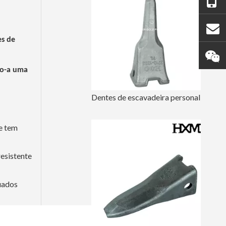
es de
do-a uma
Dentes de escavadeira personalizados Doosan DH420TL
e tem
resistente
uados