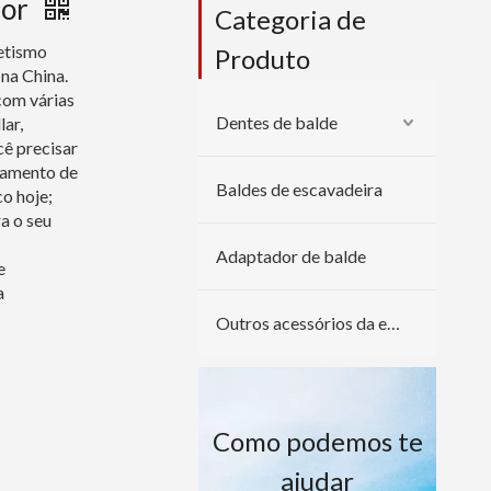
dor
Categoria de
letismo
Produto
na China.
com várias
Dentes de balde
lar,
cê precisar
rjamento de
Baldes de escavadeira
co hoje;
ra o seu
Adaptador de balde
e
a
Outros acessórios da escavadeira
Como podemos te
ajudar