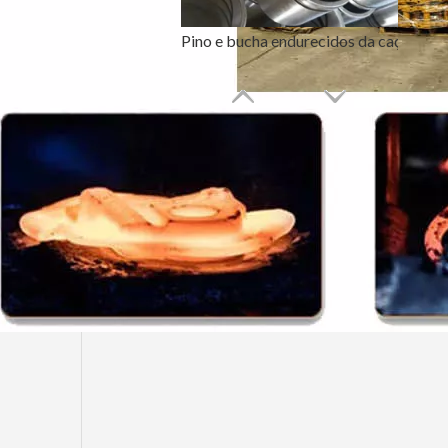
Pino e bucha endurecidos da caçamba de escavadeira de serviço pesado
PC200 205-70-19570 Dentes de caçamba forjados