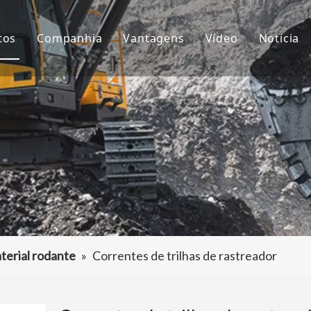
tos
Companhia
Vantagens
Vídeo
Notícia
ntes de Balde
Sobre nós
P&D
Notíc
çamba da Escavadeira
Cultura
Produção
Proje
aptador de dentes de caçamba
Perguntas frequentes
Serviço
tros acessórios da escavadeira
terial rodante
»
Correntes de trilhas de rastreador