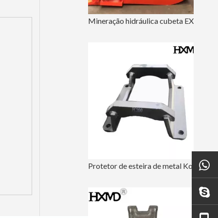
Mineração hidráulica cubeta EX200 da máquina escavadora de 60 polegadas
Protetor de esteira de metal Komatsu para peças de material rodante PC200