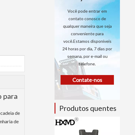
Você pode entrar em
contato conosco de
qualquer maneira que seja
conveniente para
você.Estamos disponíveis
24 horas por dia, 7 dias por
semana, por e-mail ou
telefone.
Contate-nos
o para
Produtos quentes
 cadeia de
enharia de