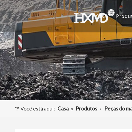
Casa
Produ
De
Ca
Ad
Ou
Você está aqui:
Casa
»
Produtos
»
Peças do ma