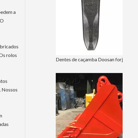
mpedem a
 O
abricados
Os rolos
Dentes de caçamba Doosan forjados a ouro 2713-1221RC Ponta de dente
ntos
s. Nossos
em
adas