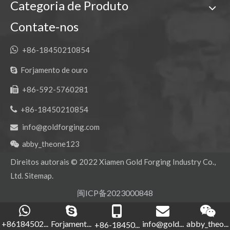
Categoria de Produto
Contate-nos

+86-18450210854
Forjamento de ouro

+86-592-5760281


+86-18450210854
info@goldforging.com

abby_theone123

Direitos autorais ©
2022
Xiamen Gold Forging Industry Co.,
Ltd.
Sitemap
.
闽ICP备2023000848
+86184502...
Forjament...
info@gold...
abby_theo...
+86-18450...