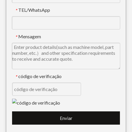
TEL/WhatsApp
*
Balde de esqueleto de planta soldada vertical Sany 210
Balde de esqueleto de trator cinza de alta resistência pc60 700 largura
Mensagem
*
código de verificação
*
Novo mini balde de esqueleto para escavadeira pc60 700 largura
PC600 Balde de esqueleto de escavadeira amarela 700 mm
Enviar