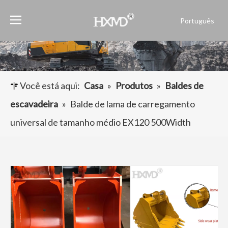
Português
English
العربية
Français
Pусский
Você está aqui:
Casa
»
Produtos
»
Baldes de
Español
escavadeira
»
Balde de lama de carregamento
universal de tamanho médio EX120 500Width