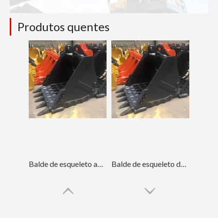
Produtos quentes
Balde de esqueleto azul vestível para LinGong250
Balde de esqueleto de mina ISO9001 azul LinGong250