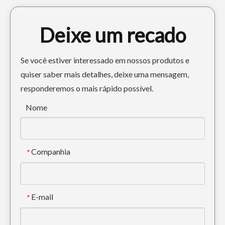
Deixe um recado
Se você estiver interessado em nossos produtos e
quiser saber mais detalhes, deixe uma mensagem,
responderemos o mais rápido possível.
Cubeta de esqueleto amarela PC60 700width da fábrica do ODM
Balde de esqueleto de pedra soldada vertical Sany 215
Nome
Companhia
*
E-mail
*