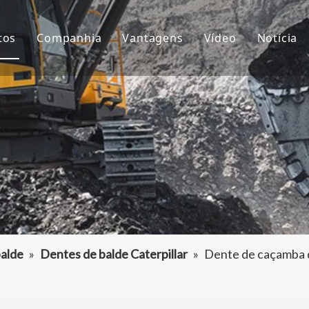
tos
Companhia
Vantagens
Vídeo
Notícia
ntes de Balde
Sobre nós
P&D
Notíc
çamba da Escavadeira
Cultura
Produção
Proje
aptador de dentes de caçamba
Perguntas frequentes
Serviço
tros acessórios da escavadeira
alde
»
Dentes de balde Caterpillar
»
Dente de caçamba de