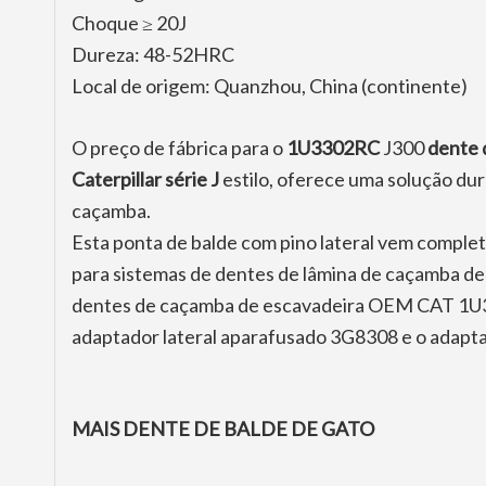
Choque ≥ 20J
Dureza: 48-52HRC
Local de origem: Quanzhou, China (continente)
O preço de fábrica para o
1U3302RC
J300
dente 
Caterpillar série J
estilo, oferece uma solução dur
caçamba.
Esta ponta de balde com pino lateral vem compl
para sistemas de dentes de lâmina de caçamba de
dentes de caçamba de escavadeira OEM CAT 1U3
adaptador lateral aparafusado 3G8308 e o adapta
MAIS DENTE DE BALDE DE GATO