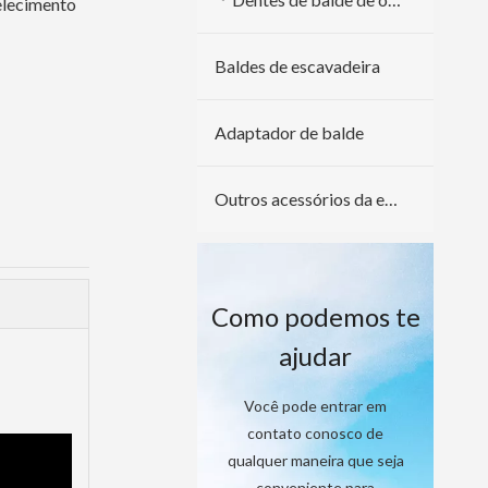
elecimento
Baldes de escavadeira
Adaptador de balde
Outros acessórios da escavadeira
Como podemos te
ajudar
Você pode entrar em
contato conosco de
qualquer maneira que seja
conveniente para