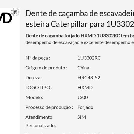
Dente de caçamba de escavadei
esteira Caterpillar para 1U33
Dente de caçamba forjado HXMD
1U3302RC
tem b
desempenho de escavação e excelente desempenho 
Nº da peça :
1U3302RC
Origem do produto :
China
Dureza :
HRC48-52
LOGOTIPO :
HXMD
Modelo:
J300
Processo de produção :
Forjado
Atendimento
SIM
Personalizado: