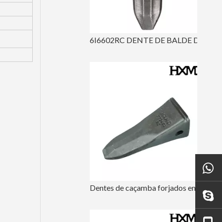
6I6602RC DENTE DE BALDE DE cinzel de rocha para gato J650
Dentes de caçamba forjados em rocha de aço de liga personalizada 7T3402RC