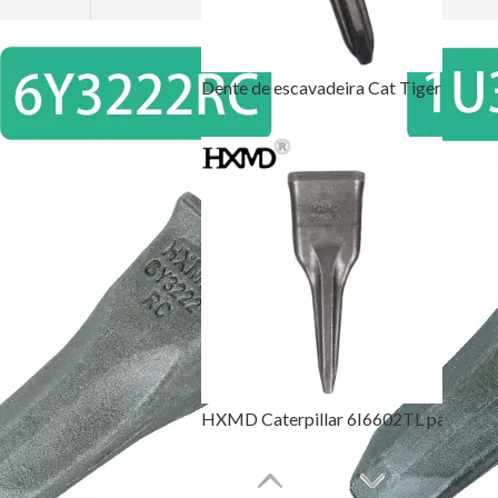
Dente de escavadeira Cat Tiger para escavar E320 1U3352TL
HXMD Caterpillar 6I6602TL para E365 J600 J650 Forjando dente de balde de tigre