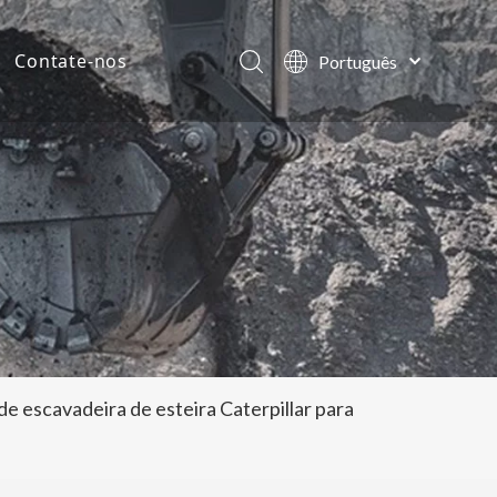
Contate-nos
Português
English
ias da empresa
العربية
Français
tos
Pусский
Español
 escavadeira de esteira Caterpillar para