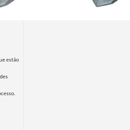
que estão
HXMD 9W8552RCL 1U3452RCL forjou o dente da rocha da máquina escavadora para o gato J550
ades
ocesso.