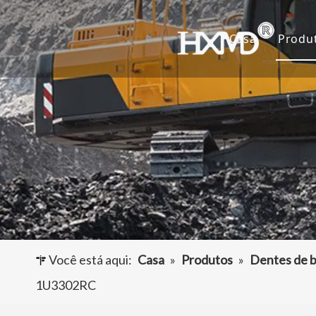
Casa
Produ
De
Ca
Ad
Ou
Você está aqui:
Casa
»
Produtos
»
Dentes de b
1U3302RC