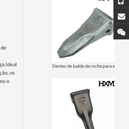
 de
a.Ideal
Dentes de balde de rocha para escavadeira Caterpillar 1U3552RC 9W8552RC
ção, os
mo o