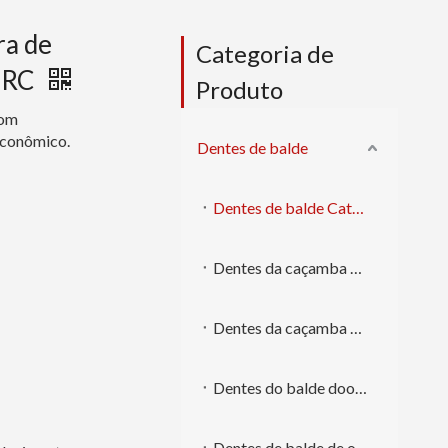
ra de
Categoria de
02RC
Produto
om
econômico.
Dentes de balde
Dentes de balde Caterpillar
Dentes da caçamba Komatsu
Dentes da caçamba Volvo
Dentes do balde doosan
Dentes de balde de outras marcas