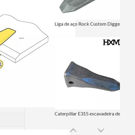
Liga de aço Rock Custom Digger Teeths 6Y3222RC
Caterpillar E315 escavadeira de aço de liga forjada Dente de caçamba 1U3302RC