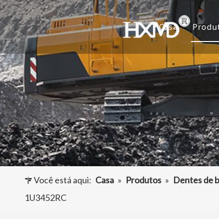
Casa
Produ
De
Ca
Ad
Ou
Você está aqui:
Casa
»
Produtos
»
Dentes de b
1U3452RC