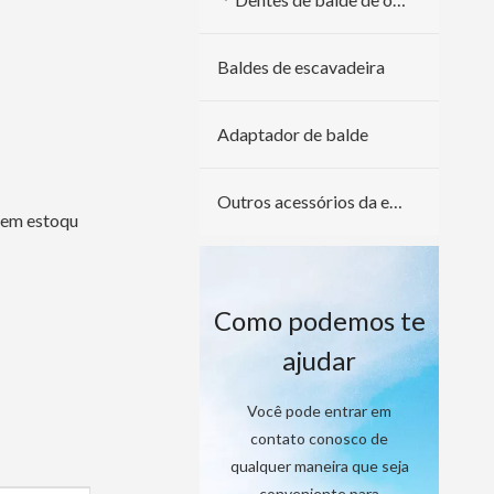
Baldes de escavadeira
Adaptador de balde
Outros acessórios da escavadeira
 em estoqu
Como podemos te
ajudar
Você pode entrar em
contato conosco de
qualquer maneira que seja
conveniente para