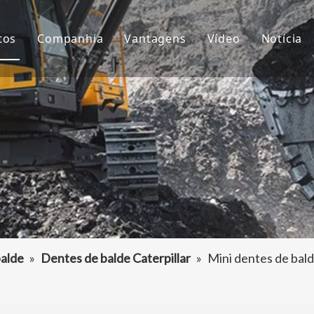
tos
Companhia
Vantagens
Vídeo
Notícia
ntes de Balde
Sobre nós
P&D
Notíc
çamba da Escavadeira
Cultura
Produção
Proje
aptador de dentes de caçamba
Perguntas frequentes
Serviço
tros acessórios da escavadeira
alde
»
Dentes de balde Caterpillar
»
Mini dentes de ba