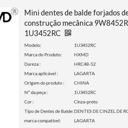
Mini dentes de balde forjados d
construção mecânica 9W8452
1U3452RC
Modelo:
1U3452RC
Marca do Produto:
HXMD
Dureza :
HRC48-52
Marca aplicável :
LAGARTA
Origem do produto :
CHINA
Nº da peça :
1U3452RC
Cor :
Cinza-preto
Tipo de Dentes de Balde:
DENTES DE CINZEL DE 
marca compatível:
LAGARTA