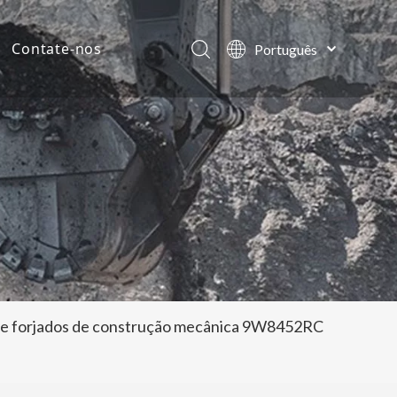
Contate-nos
Português
English
ias da empresa
العربية
Français
tos
Pусский
Español
lde forjados de construção mecânica 9W8452RC