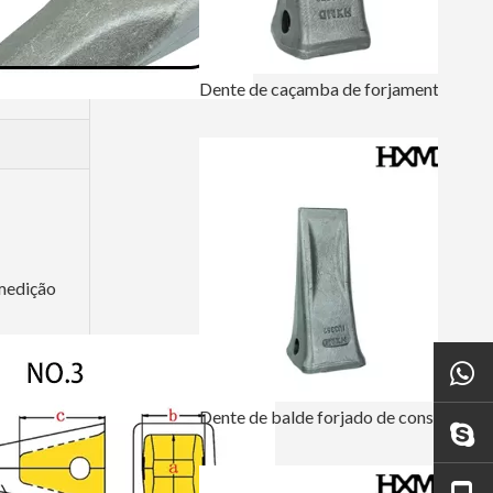
Dente de caçamba de forjamento de construção mecânica Komatsu PC200 205-70-19570
 medição
Dente de balde forjado de construção em liga de aço CAT 1U3352