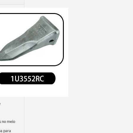
Dentes da cubeta da máquina escavadora do aço de liga do gato para projetar E330 1U3552RC
e
s no meio
ba para