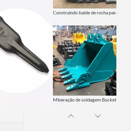
Construindo balde de rocha para escavadeira de 36 polegadas
Mineração de soldagem Bucket Kobelco da máquina escavadora de 60 polegadas