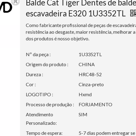
Balde Cat Tiger Dentes de balde
escavadeira E320 1U3352TL
Como fabricante profissional de peças de escavadeir
resistência ao desgaste, maior resistência, melhorar a 
dos produtos é nosso objetivo.
Nº da peça :
1U3352TL
Origem do produto :
CHINA
Dureza :
HRC48-52
Cor :
Cinza-preto
LOGOTIPO :
Hxmd
Processo de produção :
FORJAMENTO
Atendimento
SIM
Personalizado:
Tempo de espera:
5-7 dias podem entregar se