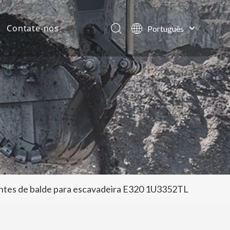
Contate-nos
Português
English
ias da empresa
العربية
Français
tos
Pусский
Español
ntes de balde para escavadeira E320 1U3352TL