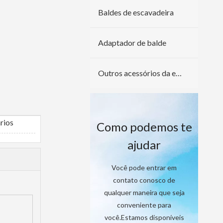
Baldes de escavadeira
Adaptador de balde
Outros acessórios da escavadeira
rios
Como podemos te
ajudar
Você pode entrar em
contato conosco de
qualquer maneira que seja
conveniente para
você.Estamos disponíveis