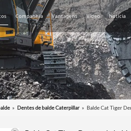
tos
Companhia
Vantagens
Vídeo
Notícia
ntes de Balde
Sobre nós
P&D
Notíc
çamba da Escavadeira
Cultura
Produção
Proje
aptador de dentes de caçamba
Perguntas frequentes
Serviço
tros acessórios da escavadeira
alde
»
Dentes de balde Caterpillar
»
Balde Cat Tiger De