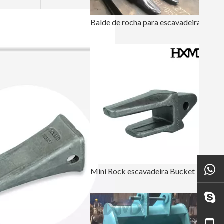
Balde de rocha para escavadeira de ferro de construção de alta qualidade
Mini Rock escavadeira Bucket PC300 207-939-5120-50 de 72 polegadas