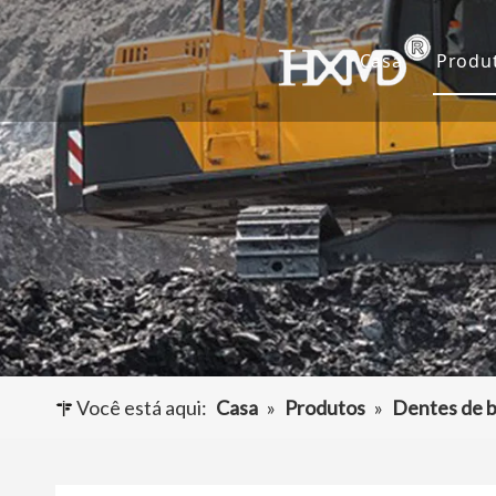
Casa
Produ
De
Ca
Ad
Ou
Você está aqui:
Casa
»
Produtos
»
Dentes de b