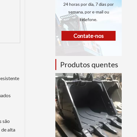
24 horas por dia, 7 dias por
semana, por e-mail ou
telefone.
Contate-nos
Produtos quentes
resistente
uados
s são
 de alta