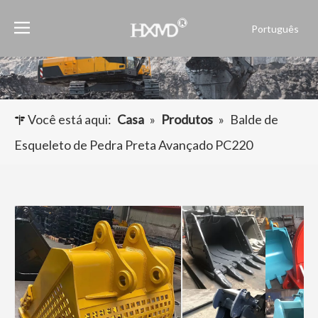
Português
English
العربية
Français
Pусский
Você está aqui:
Casa
»
Produtos
»
Balde de
Español
Esqueleto de Pedra Preta Avançado PC220