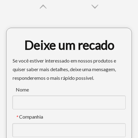
Deixe um recado
Se você estiver interessado em nossos produtos e
quiser saber mais detalhes, deixe uma mensagem,
responderemos o mais rápido possível.
Caçamba pesada pequena de grande capacidade para escavadeiras PC70
Mini balde de esqueleto de mina personalizado PC60 300 de largura
Nome
Companhia
*