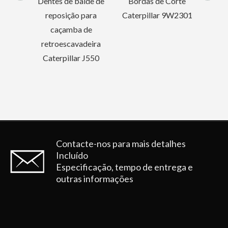
de de
Bordas de Corte
Solda forjada no
ara
Caterpillar 9W2301
gancho da caçamba
de
da escavadeira 12T
eira
J550
Contacte-nos para mais detalhes
Incluído
Especificação, tempo de entrega e
outras informações