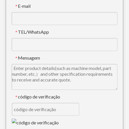
E-mail
*
TEL/WhatsApp
*
Caçamba de Lama de Classificação de Tamanho Médio OEM EX350 Caçamba de Terraplenagem
Mini Balde de Lama para Pedra Universal EX200
Mensagem
*
código de verificação
*
Cubeta amarela do movimento de terras da cubeta EX200 da lama da mineração da energia
Cubeta vermelha resistente do movimento de terras da cubeta EX120 500Width da lama da carga